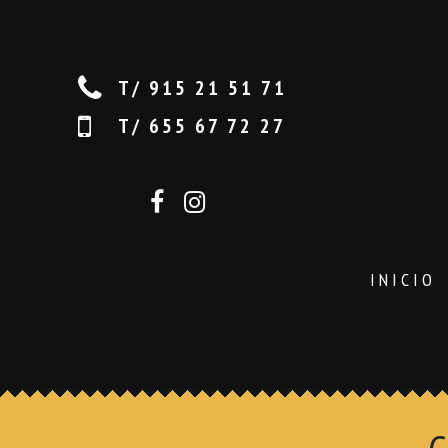
T/ 915 21 51 71
T/ 655 67 72 27
INICIO