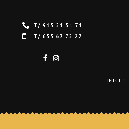
T/ 915 21 51 71
T/ 655 67 72 27
INICIO