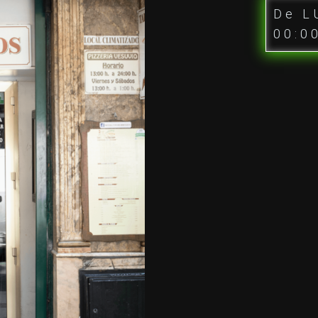
De L
00:0