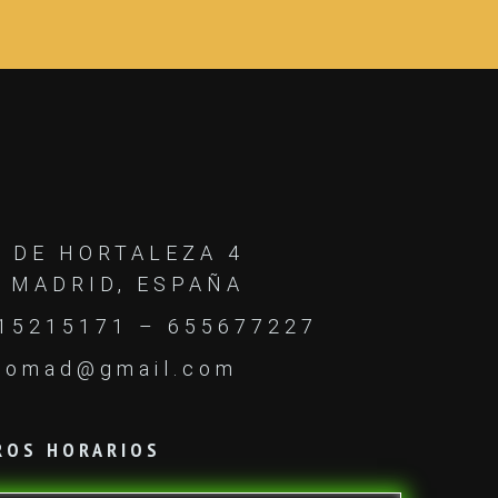
D
 DE HORTALEZA 4
 MADRID, ESPAÑA
15215171 – 655677227
iomad@gmail.com
ROS HORARIOS