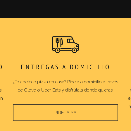
D
ENTREGAS A DOMICILIO
a
¿Te apetece pizza en casa? Pídela a domicilio a través
L
s,
de Glovo o Uber Eats y disfrútala donde quieras.
on
e
m
PÍDELA YA