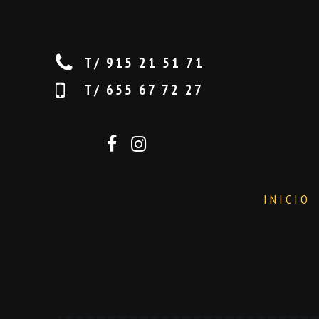
T/ 915 21 51 71
T/ 655 67 72 27
INICIO