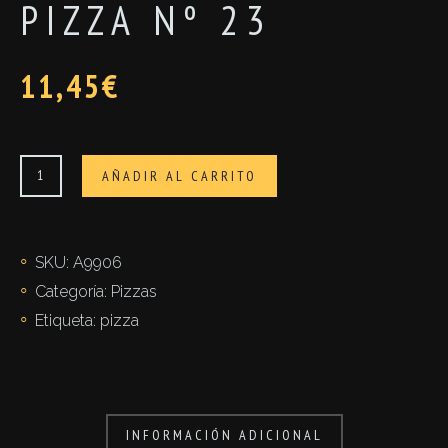
PIZZA Nº 23
11,45
€
PIZZA
AÑADIR AL CARRITO
nº
23
cantidad
SKU:
A9906
Categoría:
Pizzas
Etiqueta:
pizza
INFORMACIÓN ADICIONAL