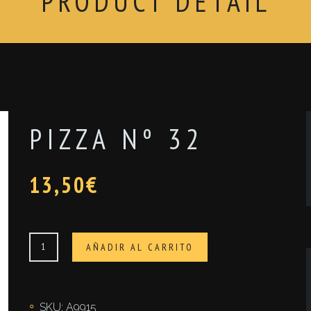
PRODUCT DETAIL
PIZZA Nº 32
13,50
€
PIZZA
AÑADIR AL CARRITO
nº
32
cantidad
SKU:
A9915