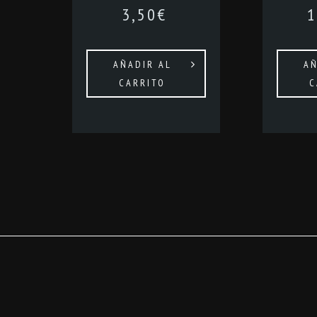
3,50
€
1
AÑADIR AL
AÑ
CARRITO
C