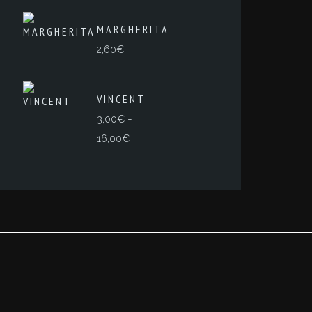
MARGHERITA
2,60
€
VINCENT
-
3,00
€
Rango
16,00
€
de
precios:
desde
3,00€
hasta
16,00€