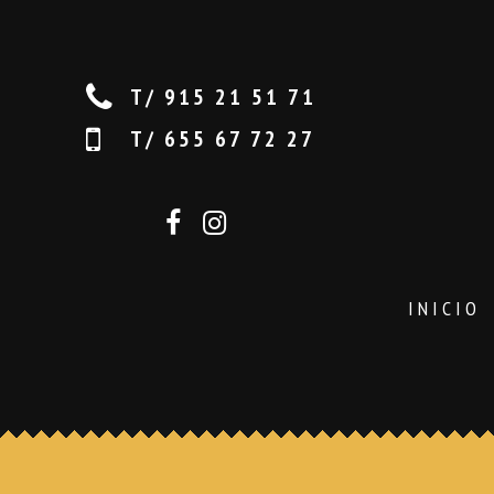
T/ 915 21 51 71
T/ 655 67 72 27
INICIO