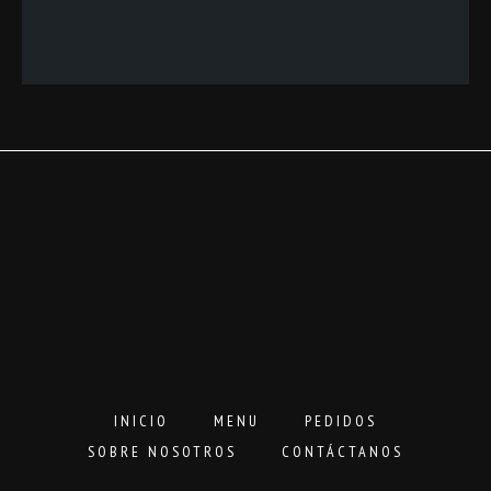
de
precios:
desde
3,00€
hasta
16,00€
INICIO
MENU
PEDIDOS
SOBRE NOSOTROS
CONTÁCTANOS