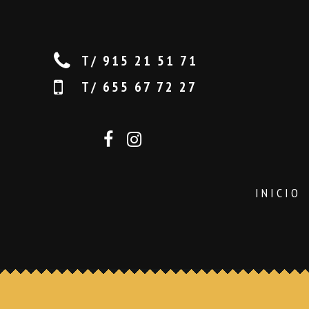
T/ 915 21 51 71
T/ 655 67 72 27
INICIO