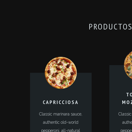
PRODUCTOS
T
CAPRICCIOSA
MO
Classic marinara sauce,
Classic
authentic old-world
authe
pepperoni, all-natural
pepper