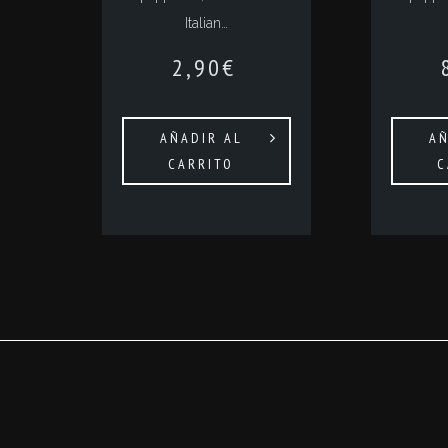
Italian…
2,90
€
AÑADIR AL
AÑ
CARRITO
C