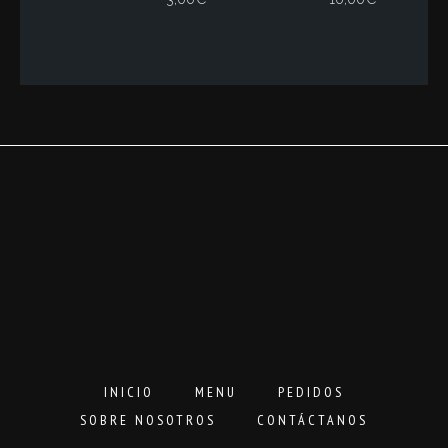
de
precios:
desde
3,00€
hasta
16,00€
INICIO
MENU
PEDIDOS
SOBRE NOSOTROS
CONTÁCTANOS