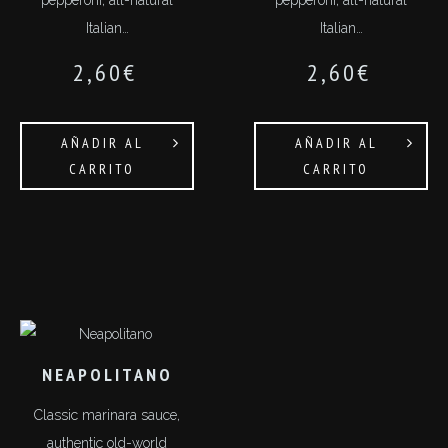
pepperoni, all-natural
pepperoni, all-natural
Italian…
Italian…
2,60
€
2,60
€
AÑADIR AL
AÑADIR AL
CARRITO
CARRITO
NEAPOLITANO
Classic marinara sauce,
authentic old-world