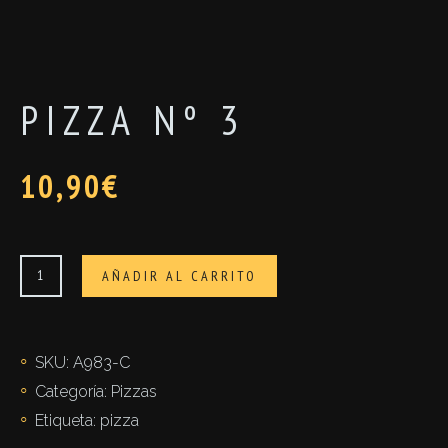
PIZZA Nº 3
10,90
€
Pizza
AÑADIR AL CARRITO
nº
3
cantidad
SKU:
A983-C
Categoría:
Pizzas
Etiqueta:
pizza