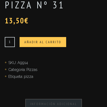
PIZZA Nº 31
13,50
€
PIZZA
AÑADIR AL CARRITO
nº
31
cantidad
SKU:
A9914
Categoría:
Pizzas
Etiqueta:
pizza
INFORMACIÓN ADICIONAL