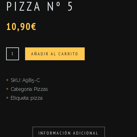
PIZZA Nº 5
10,90
€
Pizza
AÑADIR AL CARRITO
nº
5
cantidad
SKU:
A985-C
Categoría:
Pizzas
Etiqueta:
pizza
INFORMACIÓN ADICIONAL