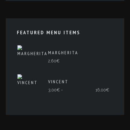
FEATURED MENU ITEMS
MARGHERITA
2,60
€
VINCENT
Rango
-
3,00
€
16,00
€
de
precios:
desde
3,00€