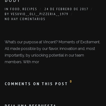
IN
FOOD
,
RECIPES
24 DE FEBRERO DE 2017
BY
VESUVIO__OLI__PIZZERIA__1979
NO HAY COMENTARIOS
What’s our purpose at Vincent? Moments of Excitement.
All made possible by our flavor, innovation and, most
importantly, by unlocking potential in our team
members. With mor
0
COMMENTS ON THIS POST
DEJA UNA RESPUESTA