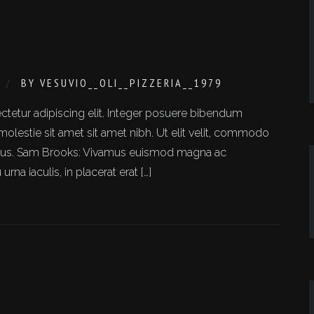
BY
VESUVIO__OLI__PIZZERIA__1979
tetur adipiscing elit. Integer posuere bibendum
molestie sit amet sit amet nibh. Ut elit velit, commodo
 risus. Sam Brooks: Vivamus euismod magna ac
 iaculis, in placerat erat […]