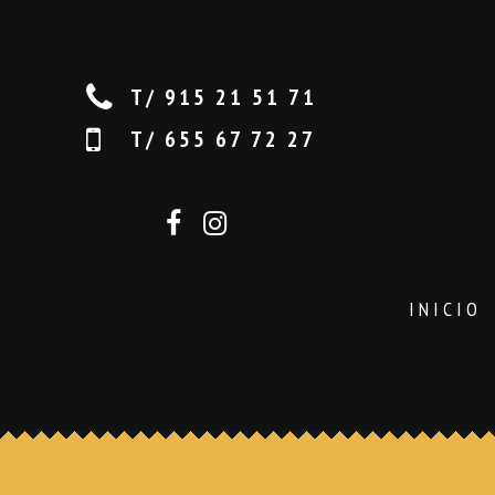
T/ 915 21 51 71
T/ 655 67 72 27
INICIO