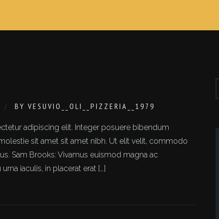
BY
VESUVIO__OLI__PIZZERIA__1979
tetur adipiscing elit. Integer posuere bibendum
molestie sit amet sit amet nibh. Ut elit velit, commodo
 risus. Sam Brooks: Vivamus euismod magna ac
 iaculis, in placerat erat […]